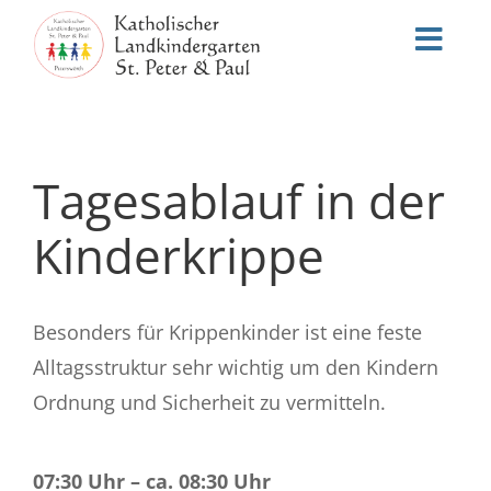
Zum
Inhalt
Toggl
springen
Navig
Startseite
Tagesablauf in der
Infos
Kinderkrippe
Aktuelles
Stellenangebote
Besonders für Krippenkinder ist eine feste
Anmeldung
Alltagsstruktur sehr wichtig um den Kindern
Ordnung und Sicherheit zu vermitteln.
Team
Kontakt
07:30 Uhr – ca. 08:30 Uhr