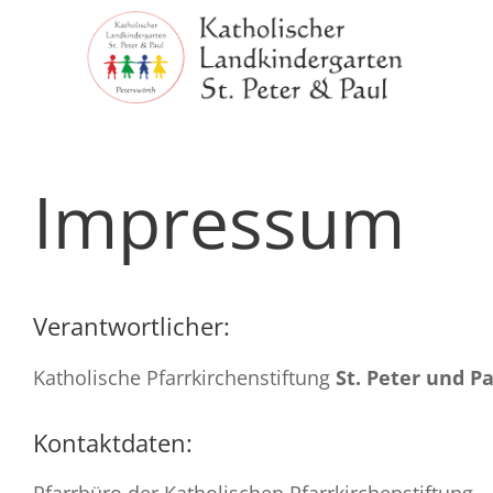
Zum
Inhalt
springen
Startseite
Impressum
Infos
Aktuelles
Stellenangebote
Verantwortlicher:
Anmeldung
Katholische Pfarrkirchenstiftung
St. Peter und P
Team
Kontaktdaten:
Kontakt